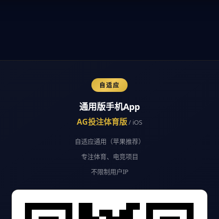
自适应
通用版手机App
AG投注体育版
/ iOS
自适应通用（苹果推荐）
专注体育、电竞项目
不限制用户IP